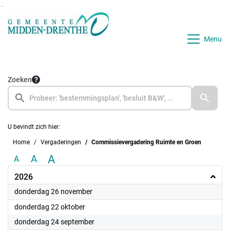
Ga naar de inhoud van deze pagina
Ga naar het zoeken
Ga naar het menu
Menu
Zoeken
U bevindt zich hier:
Home
Vergaderingen
Commissievergadering Ruimte en Groen
A
A
A
2026
2026
donderdag 26 november
2026
donderdag 22 oktober
2026
donderdag 24 september