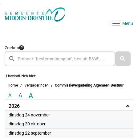
Ga naar de inhoud van deze pagina
Ga naar het zoeken
Ga naar het menu
Menu
Zoeken
U bevindt zich hier:
Home
Vergaderingen
Commissievergadering Algemeen Bestuur
A
A
A
2026
2026
dinsdag 24 november
2026
dinsdag 20 oktober
2026
dinsdag 22 september