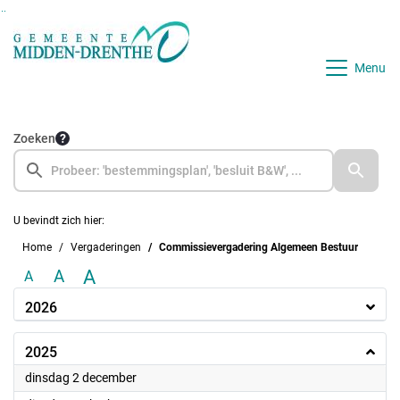
Ga naar de inhoud van deze pagina
Ga naar het zoeken
Ga naar het menu
Menu
Zoeken
U bevindt zich hier:
Home
Vergaderingen
Commissievergadering Algemeen Bestuur
A
A
A
2026
2025
2025
dinsdag 2 december