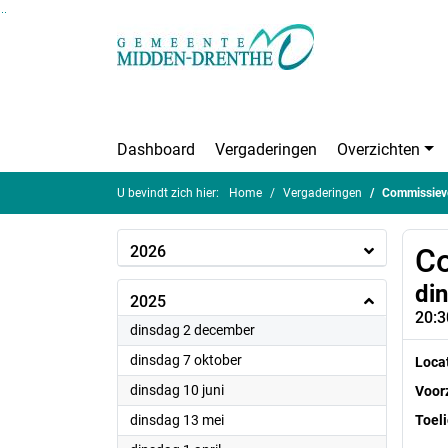
Ga naar de inhoud van deze pagina
Ga naar het zoeken
Ga naar het menu
Dashboard
Vergaderingen
Overzichten
U bevindt zich hier:
Home
Vergaderingen
Commissiev
2026
Co
di
2025
20:3
2025
dinsdag 2 december
2025
dinsdag 7 oktober
Loca
2025
dinsdag 10 juni
Voorz
2025
dinsdag 13 mei
Toeli