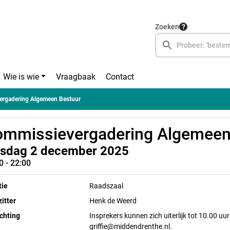
Zoeken
Wie is wie
Vraagbaak
Contact
ergadering Algemeen Bestuur
mmissievergadering Algemeen
nsdag 2 december 2025
0 - 22:00
tie
Raadszaal
itter
Henk de Weerd
chting
Insprekers kunnen zich uiterlijk tot 10.00 u
griffie@middendrenthe.nl.