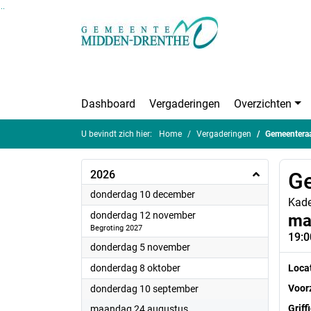
Ga naar de inhoud van deze pagina
Ga naar het zoeken
Ga naar het menu
Dashboard
Vergaderingen
Overzichten
U bevindt zich hier:
Home
Vergaderingen
Gemeentera
2026
G
2026
donderdag 10 december
Kade
2026
donderdag 12 november
ma
Begroting 2027
19:0
2026
donderdag 5 november
2026
donderdag 8 oktober
Loca
2026
Voorz
donderdag 10 september
2026
Griff
maandag 24 augustus