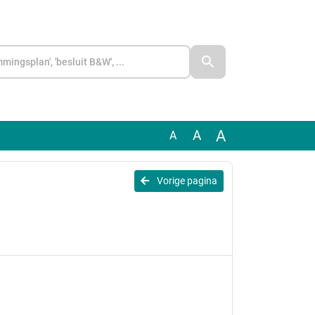
A
A
A
Vorige pagina