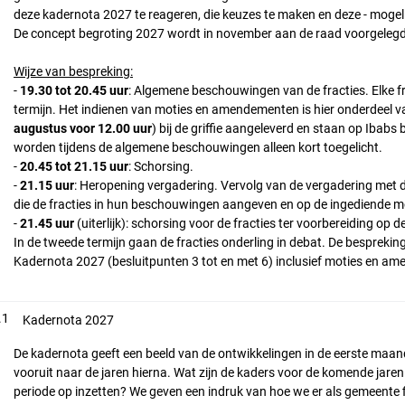
deze kadernota 2027 te reageren, die keuzes te maken en deze - mogelijk
De concept begroting 2027 wordt in november aan de raad voorgelegd
Wijze van bespreking:
-
19.30 tot 20.45 uur
: Algemene beschouwingen van de fracties. Elke fra
termijn. Het indienen van moties en amendementen is hier onderdeel van
augustus voor 12.00 uur
) bij de griffie aangeleverd en staan op Ibabs
worden tijdens de algemene beschouwingen alleen kort toegelicht.
-
20.45 tot 21.15 uur
: Schorsing.
-
21.15 uur
: Heropening vergadering. Vervolg van de vergadering met de 
die de fracties in hun beschouwingen aangeven en op de ingediende
-
21.45 uur
(uiterlijk): schorsing voor de fracties ter voorbereiding op d
In de tweede termijn gaan de fracties onderling in debat. De bespreki
Kadernota 2027 (besluitpunten 3 tot en met 6) inclusief moties en a
.1
Kadernota 2027
De kadernota geeft een beeld van de ontwikkelingen in de eerste maan
vooruit naar de jaren hierna. Wat zijn de kaders voor de komende ja
periode op inzetten? We geven een indruk van hoe we er als gemeente 