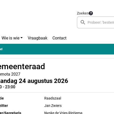
Zoeken
Wie is wie
Vraagbaak
Contact
ad
emeenteraad
rnota 2027
andag 24 augustus 2026
0 - 23:00
tie
Raadszaal
itter
Jan Zwiers
ier/Secretaris
Nynke de Vries-Rintjema