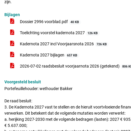
zijn.
Bijlagen
Dossier 2996 voorblad.pdf
40 KB
Toelichting voorstel kadernota 2027
126 KB
Kadernota 2027 incl Voorjaarsnota 2026
726 KB
Kadernota 2027 bijlagen
657 KB
2026-07-02 raadsbesluit voorjaarnota 2026 (getekend)
806 K
Voorgesteld besluit
Portefeuillehouder: wethouder Bakker
De raad besluit:
3. De Kadernota 2027 vast te stellen en de hieruit voortvloeiende fina
verwerken. Dit betekent dat de volgende mutaties worden verwerkt:
a. herijking 2027-2030 met de volgende bedragen (lasten): 2027 € 93
€ 5.637.000;