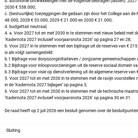
b. autonome ontwikkelingen met de volgende bedragen (lasten): 2027
2030 € 558.000;
c. (bestuurlijke) toezeggingen die gedaan zijn door het College aan d
48.000, 2028 € 53.000, 2029 € 21.000 en 2030 € 21.000;
d. budgettair neutraal;
4. a. Voor 2027 tot en met 2030 in te stemmen met nieuw beleid met de
‘Kadernota 2027 inclusief voorjaarsnota 2026’ op pagina 27 en 28;
b. Voor 2027 in te stemmen met een bijdrage uit de reserves van € 215.
is als volgt samengesteld:
b.1 Bijdrage voor dorpszorginitiatieven / zorgzame gemeenschappen ui
b.2 Bijdrage voor inloopvoorzieningen uit de reserve sociaal domein va
b.3 Bijdrage voor visie op dienstverlening uit de algemene reserve van 
5. Voor 2027 tot en met 2030 in te stemmen met de ravijn voorstellen
in de ‘Kadernota 2027 bijlagen’ op pagina 3;
6. Voor 2027 tot en met 2030 in te stemmen met de technische maatreg
‘Kadernota 2027 inclusief voorjaarsnota 2026’ op pagina 30 en 31.
De raad heeft op 2 juli 2026 een besluit genomen over de besluitpunten 
Sluiting