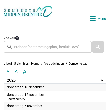
Ga naar de inhoud van deze pagina
Ga naar het zoeken
Ga naar het menu
Menu
Zoeken
U bevindt zich hier:
Home
Vergaderingen
Gemeenteraad
A
A
A
2026
2026
donderdag 10 december
2026
donderdag 12 november
Begroting 2027
2026
donderdag 5 november