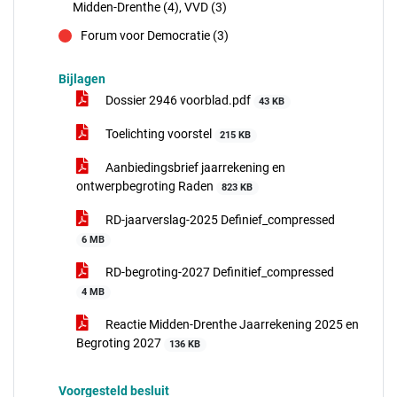
Midden-Drenthe (4), VVD (3)
Forum voor Democratie (3)
tegen
Bijlagen
Dossier 2946 voorblad.pdf
43 KB
Toelichting voorstel
215 KB
Aanbiedingsbrief jaarrekening en
ontwerpbegroting Raden
823 KB
RD-jaarverslag-2025 Definief_compressed
6 MB
RD-begroting-2027 Definitief_compressed
4 MB
Reactie Midden-Drenthe Jaarrekening 2025 en
Begroting 2027
136 KB
Voorgesteld besluit