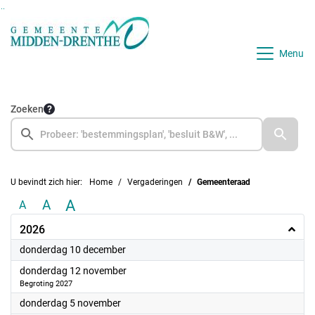
Ga naar de inhoud van deze pagina
Ga naar het zoeken
Ga naar het menu
Menu
Zoeken
U bevindt zich hier:
Home
Vergaderingen
Gemeenteraad
A
A
A
2026
2026
donderdag 10 december
2026
donderdag 12 november
Begroting 2027
2026
donderdag 5 november